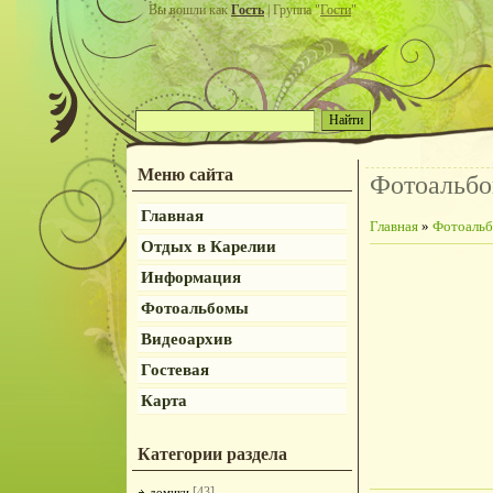
Вы вошли как
Гость
| Группа "
Гости
"
Меню сайта
Фотоальб
Главная
Главная
»
Фотоаль
Отдых в Карелии
Информация
Фотоальбомы
Видеоархив
Гостевая
Карта
Категории раздела
[43]
домики