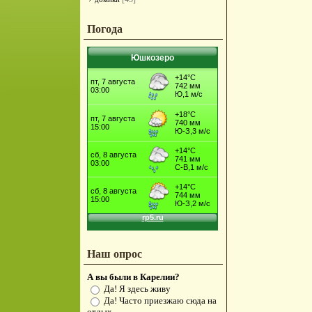
Погода
Юшкозеро
Наш опрос
А вы были в Карелии?
Да! Я здесь живу
Да! Часто приезжаю сюда на
отдых