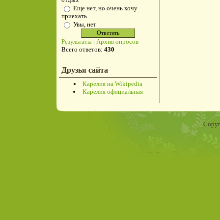
Еще нет, но очень хочу
приехать
Увы, нет
Результаты
|
Архив опросов
Всего ответов:
430
Друзья сайта
Карелия на Wikipedia
Карелия официальная
Copyr