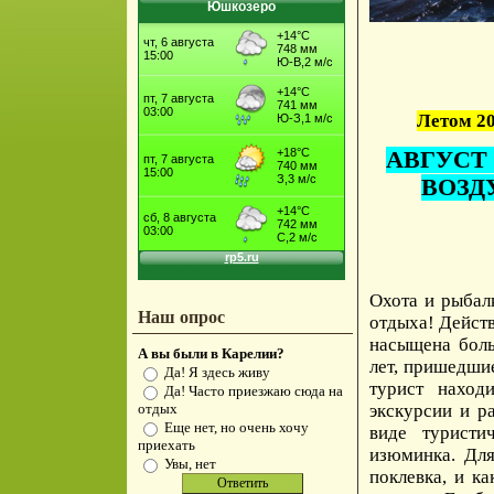
Юшкозеро
Летом 20
АВГУСТ
ВОЗД
Охота и рыбал
Наш опрос
отдыха! Дейст
насыщена боль
А вы были в Карелии?
лет, пришедши
Да! Я здесь живу
турист находи
Да! Часто приезжаю сюда на
экскурсии и р
отдых
Еще нет, но очень хочу
виде туристи
приехать
изюминка. Для
Увы, нет
поклевка, и ка