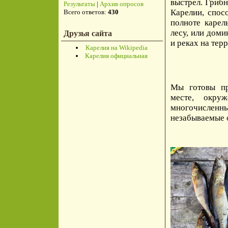
выстрел. Грибн
Результаты
|
Архив опросов
Карелии, спос
Всего ответов:
430
полноте карел
лесу, или доми
Друзья сайта
и реках на тер
Карелия на Wikipedia
Карелия официальная
Мы готовы п
месте, окру
многочисленн
незабываемые 