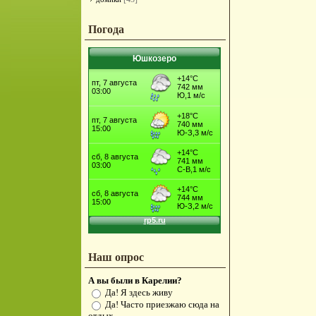
Погода
Юшкозеро
Наш опрос
А вы были в Карелии?
Да! Я здесь живу
Да! Часто приезжаю сюда на
отдых