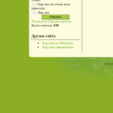
Еще нет, но очень хочу
приехать
Увы, нет
Результаты
|
Архив опросов
Всего ответов:
430
Друзья сайта
Карелия на Wikipedia
Карелия официальная
Copyr