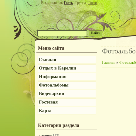
Вы вошли как
Гость
| Группа "
Гости
"
Меню сайта
Фотоальб
Главная
Главная
»
Фотоаль
Отдых в Карелии
Информация
Фотоальбомы
Видеоархив
Гостевая
Карта
Категории раздела
[43]
домики