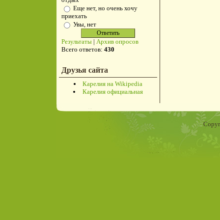
Еще нет, но очень хочу
приехать
Увы, нет
Результаты
|
Архив опросов
Всего ответов:
430
Друзья сайта
Карелия на Wikipedia
Карелия официальная
Copyr