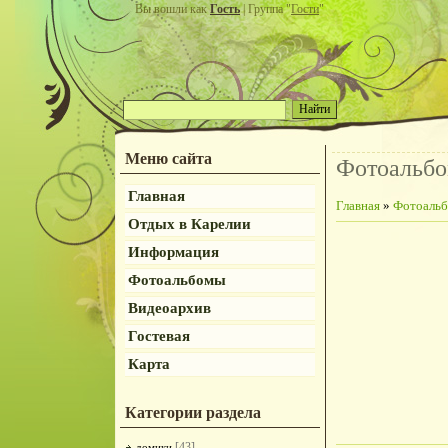
Вы вошли как
Гость
| Группа "
Гости
"
Меню сайта
Фотоальб
Главная
Главная
»
Фотоаль
Отдых в Карелии
Информация
Фотоальбомы
Видеоархив
Гостевая
Карта
Категории раздела
[43]
домики