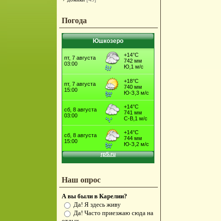
Погода
Юшкозеро
Наш опрос
А вы были в Карелии?
Да! Я здесь живу
Да! Часто приезжаю сюда на
отдых