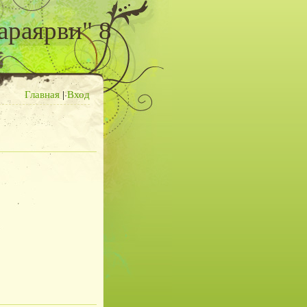
араярви" 8
Главная
|
Вход
9