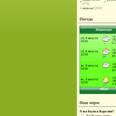
[171]
[193]
природа!
Погода
Юшкозеро
Наш опрос
А вы были в Карелии?
Да! Я здесь живу