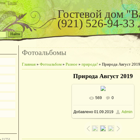
ппа "
Гости
"
Гостевой дом "В
(921) 526-94-33
Фотоальбомы
Главная
»
Фотоальбом
»
Разное
»
природа!
» Природа Август 201
Природа Август 2019
569
0
В реальном размере
Добавлено
01.09.2019
Admin
960x1280
/ 82.0Kb
е
[175]