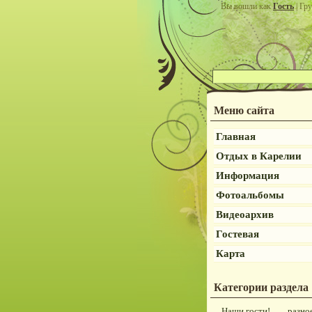
Вы вошли как
Гость
| Гру
Меню сайта
Главная
Отдых в Карелии
Информация
Фотоальбомы
Видеоархив
Гостевая
Карта
Категории раздела
Наши гости!
разно