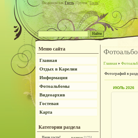
Вы вошли как
Гость
| Группа "
Гости
"
Меню сайта
Фотоальб
Главная
Главная
»
Фотоаль
Отдых в Карелии
Фотографий в разд
Информация
Фотоальбомы
ИЮЛЬ 2026
Видеоархив
Гостевая
Карта
2
Категории раздела
Наши гости!
разное
[175]