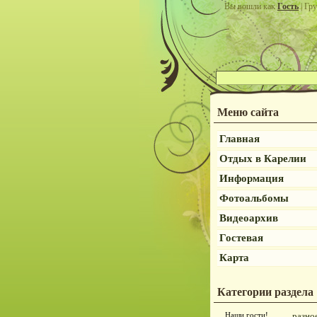
Вы вошли как
Гость
| Гру
Меню сайта
Главная
Отдых в Карелии
Информация
Фотоальбомы
Видеоархив
Гостевая
Карта
Категории раздела
Наши гости!
разно