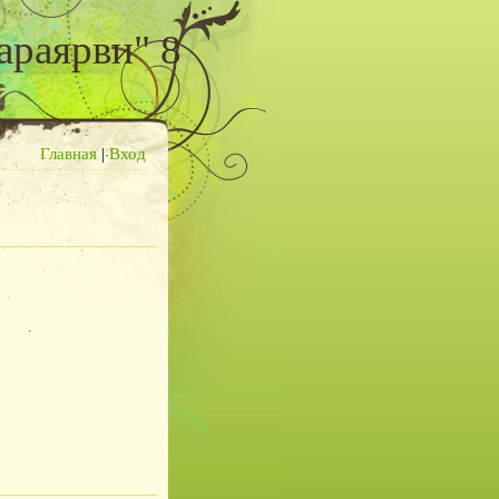
араярви" 8
Главная
|
Вход