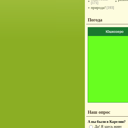
[171]
природа!
[193]
Погода
Юшкозеро
Наш опрос
А вы были в Карелии?
Да! Я здесь живу