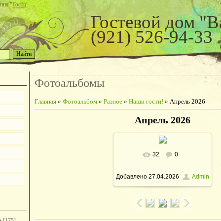
ппа "
Гости
"
Гостевой дом "В
(921) 526-94-33
Фотоальбомы
Главная
»
Фотоальбом
»
Разное
»
Наши гости!
» Апрель 2026
Апрель 2026
32
0
В реальном размере
Добавлено
27.04.2026
Admin
692x922
/ 266.1Kb
е
[175]