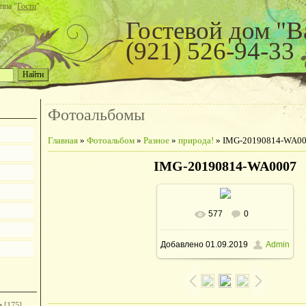
ппа "
Гости
"
Гостевой дом "В
(921) 526-94-33
Фотоальбомы
Главная
»
Фотоальбом
»
Разное
»
природа!
» IMG-20190814-WA0
IMG-20190814-WA0007
577
0
В реальном размере
Добавлено
01.09.2019
Admin
960x1280
/ 196.8Kb
е
[175]