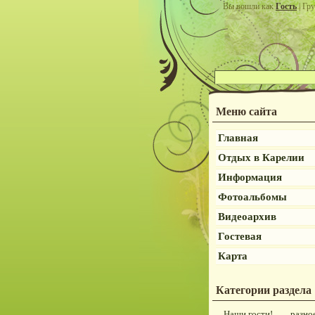
Вы вошли как
Гость
| Гру
Меню сайта
Главная
Отдых в Карелии
Информация
Фотоальбомы
Видеоархив
Гостевая
Карта
Категории раздела
Наши гости!
разно