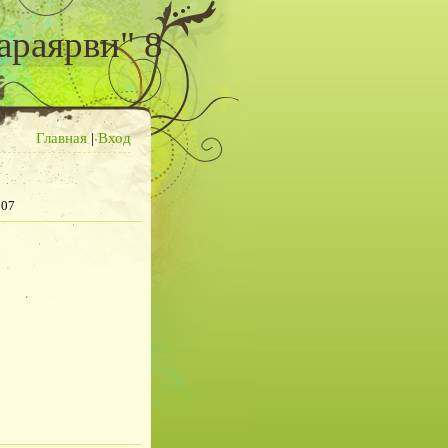
араярви" 8
Главная
|
Вход
007