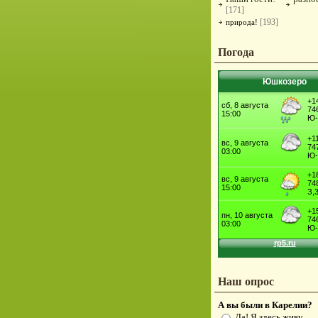
[171]
[193]
природа!
Погода
Юшкозеро
Наш опрос
А вы были в Карелии?
Да! Я здесь живу