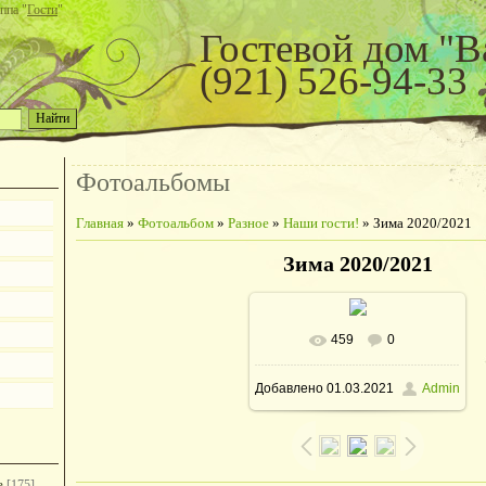
ппа "
Гости
"
Гостевой дом "В
(921) 526-94-33
Фотоальбомы
Главная
»
Фотоальбом
»
Разное
»
Наши гости!
» Зима 2020/2021
Зима 2020/2021
459
0
В реальном размере
Добавлено
01.03.2021
Admin
960x1280
/ 119.5Kb
е
[175]