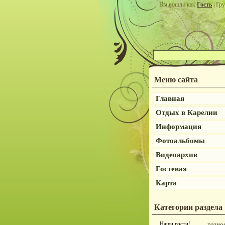
Вы вошли как
Гость
| Гру
Меню сайта
Главная
Отдых в Карелии
Информация
Фотоальбомы
Видеоархив
Гостевая
Карта
Категории раздела
Наши гости!
разно