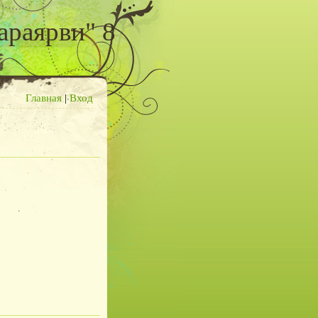
араярви" 8
Главная
|
Вход