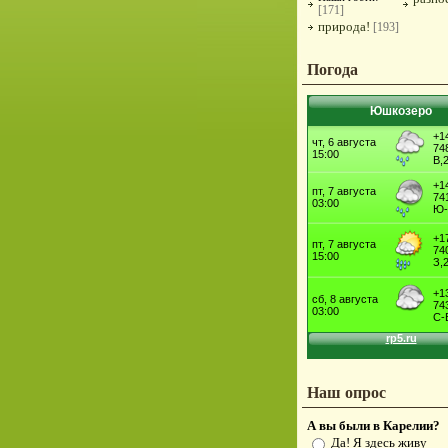
[171]
природа!
[193]
Погода
Юшкозеро
Наш опрос
А вы были в Карелии?
Да! Я здесь живу