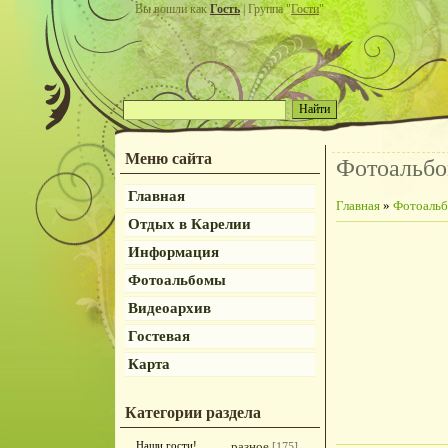
Вы вошли как
Гость
| Группа "
Гости
"
Меню сайта
Фотоальб
Главная
Главная
»
Фотоаль
Отдых в Карелии
Информация
Фотоальбомы
Видеоархив
Гостевая
Карта
Категории раздела
Наши гости!
разное
[175]