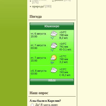
[171]
природа!
[193]
Погода
Юшкозеро
Наш опрос
А вы были в Карелии?
Да! Я здесь живу