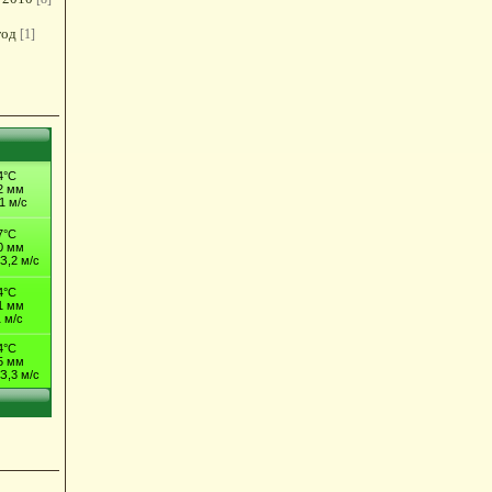
год
[1]