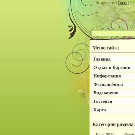
Вы вошли как
Гость
| Гру
Меню сайта
Главная
Отдых в Карелии
Информация
Фотоальбомы
Видеоархив
Гостевая
Карта
Категории раздела
Июль 2010
Осень