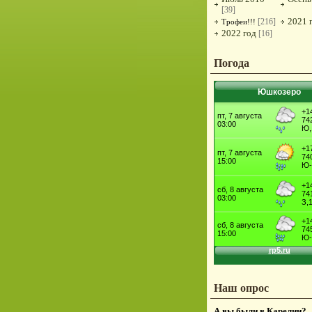
[39]
2021 
[216]
Трофеи!!!
2022 год
[16]
Погода
Юшкозеро
Наш опрос
А вы были в Карелии?