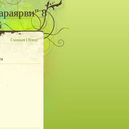
араярви" 8
Главная
|
Вход
24