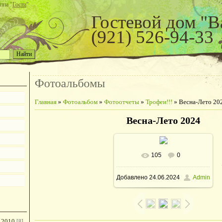
ппа "
Гости
"
Гостевой дом "В
(921) 526-94-33
Фотоальбомы
Главная
»
Фотоальбом
»
Фотоотчеты
»
Трофеи!!!
» Весна-Лето 20
Весна-Лето 2024
105
0
В реальном размере
Добавлено
24.06.2024
Admin
1280x1280
/ 390.8Kb
 2010
[8]