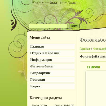
Вы вошли как
Гость
| Группа "
Гости
"
Меню сайта
Фотоальб
Главная
Главная
»
Фотоаль
Отдых в Карелии
Фотографий в разд
Информация
Фотоальбомы
29 ИЮЛЯ
Видеоархив
Гостевая
Карта
2
Категории раздела
Июль 2010
Осень 2010
[8]