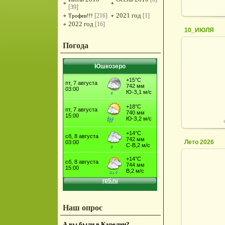
[39]
2021 год
[216]
[1]
Трофеи!!!
2022 год
[16]
10_ИЮЛЯ
Погода
Юшкозеро
1
Лето 2026
0
Наш опрос
А вы были в Карелии?