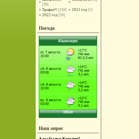
[39]
2021 год
[216]
[1]
Трофеи!!!
2022 год
[16]
Погода
Юшкозеро
Наш опрос
А вы были в Карелии?