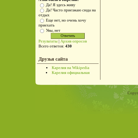
Да! Я здесь живу
Да! Часто приезжаю сюда на
отдых
Еще нет, но очень хочу
приехать
Увы, нет
Результаты
|
Архив опросов
Всего ответов:
430
Друзья сайта
Карелия на Wikipedia
Карелия официальная
Copyr