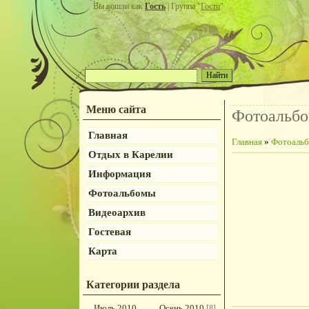
Вы вошли как
Гость
| Группа "
Гости
"
Меню сайта
Фотоальб
Главная
Главная
»
Фотоаль
Отдых в Карелии
Информация
Фотоальбомы
Видеоархив
Гостевая
Карта
Категории раздела
Июль 2010
Осень 2010
[8]