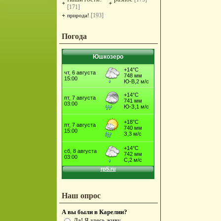
[171]
[193]
природа!
Погода
Юшкозеро
Наш опрос
А вы были в Карелии?
Да! Я здесь живу