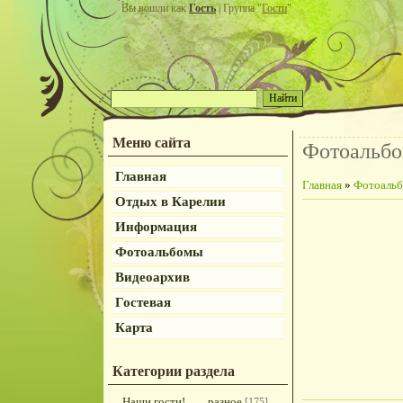
Вы вошли как
Гость
| Группа "
Гости
"
Меню сайта
Фотоальб
Главная
Главная
»
Фотоаль
Отдых в Карелии
Информация
Фотоальбомы
Видеоархив
Гостевая
Карта
Категории раздела
Наши гости!
разное
[175]