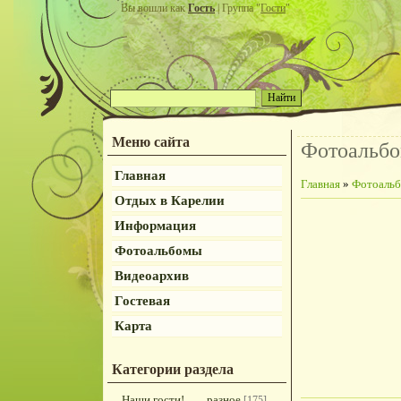
Вы вошли как
Гость
| Группа "
Гости
"
Меню сайта
Фотоальб
Главная
Главная
»
Фотоаль
Отдых в Карелии
Информация
Фотоальбомы
Видеоархив
Гостевая
Карта
Категории раздела
Наши гости!
разное
[175]