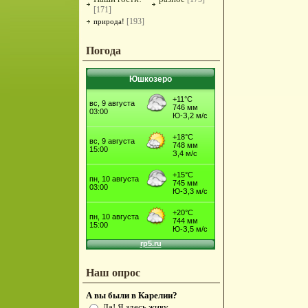
[171]
[193]
природа!
Погода
Юшкозеро
Наш опрос
А вы были в Карелии?
Да! Я здесь живу