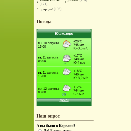
[171]
[193]
природа!
Погода
Юшкозеро
Наш опрос
А вы были в Карелии?
Да! Я здесь живу