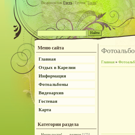
Вы вошли как
Гость
| Группа "
Гости
"
Меню сайта
Фотоальб
Главная
Главная
»
Фотоаль
Отдых в Карелии
Информация
Фотоальбомы
Видеоархив
Гостевая
Карта
Категории раздела
Наши гости!
разное
[175]