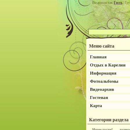
Вы вошли как
Гость
| Гру
Меню сайта
Главная
Отдых в Карелии
Информация
Фотоальбомы
Видеоархив
Гостевая
Карта
Категории раздела
Наши гости!
разно