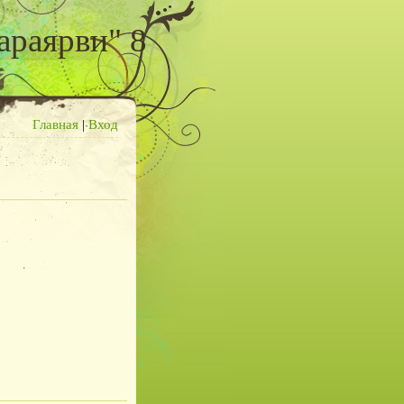
араярви" 8
Главная
|
Вход