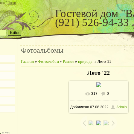
ппа "
Гости
"
Гостевой дом "В
(921) 526-94-33
Фотоальбомы
Главная
»
Фотоальбом
»
Разное
»
природа!
» Лето '22
Лето '22
317
0
В реальном размере
Добавлено
07.08.2022
Admin
958x1280
/ 170.2Kb
е
[175]