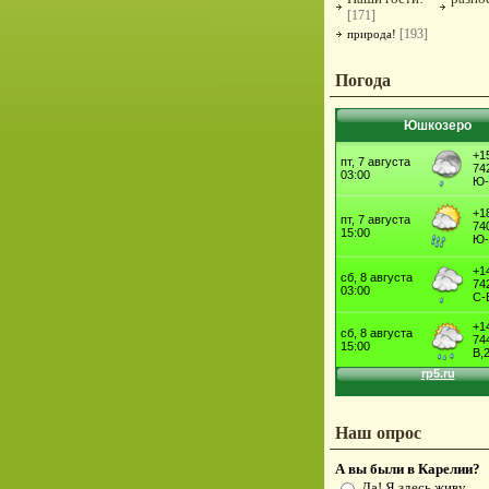
[171]
[193]
природа!
Погода
Юшкозеро
Наш опрос
А вы были в Карелии?
Да! Я здесь живу