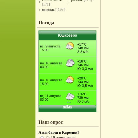
[171]
[193]
природа!
Погода
Юшкозеро
Наш опрос
А вы были в Карелии?
Да! Я здесь живу