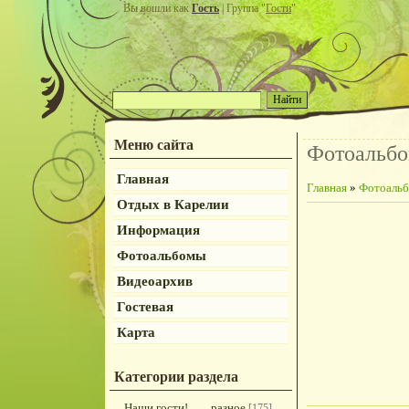
Вы вошли как
Гость
| Группа "
Гости
"
Меню сайта
Фотоальб
Главная
Главная
»
Фотоаль
Отдых в Карелии
Информация
Фотоальбомы
Видеоархив
Гостевая
Карта
Категории раздела
Наши гости!
разное
[175]