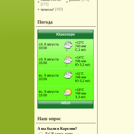
[171]
[193]
природа!
Погода
Юшкозеро
Наш опрос
А вы были в Карелии?
Да! Я здесь живу