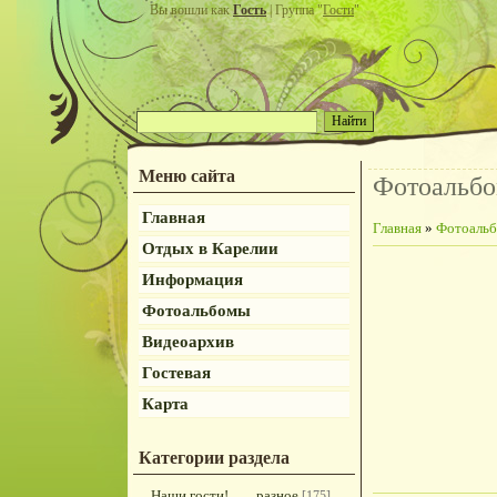
Вы вошли как
Гость
| Группа "
Гости
"
Меню сайта
Фотоальб
Главная
Главная
»
Фотоаль
Отдых в Карелии
Информация
Фотоальбомы
Видеоархив
Гостевая
Карта
Категории раздела
Наши гости!
разное
[175]