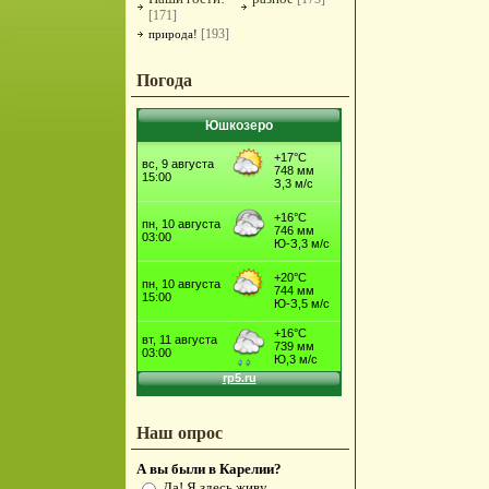
[171]
[193]
природа!
Погода
Юшкозеро
Наш опрос
А вы были в Карелии?
Да! Я здесь живу