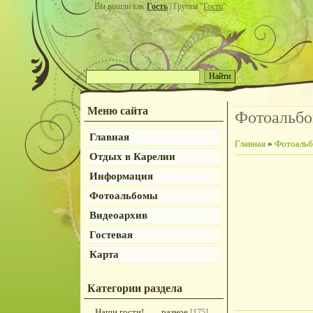
Вы вошли как
Гость
| Группа "
Гости
"
Меню сайта
Фотоальб
Главная
Главная
»
Фотоаль
Отдых в Карелии
Информация
Фотоальбомы
Видеоархив
Гостевая
Карта
Категории раздела
Наши гости!
разное
[175]