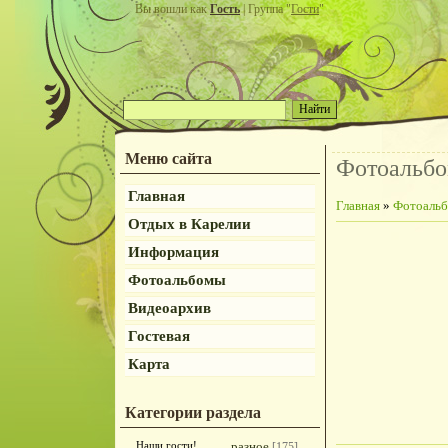
Вы вошли как
Гость
| Группа "
Гости
"
Меню сайта
Фотоальб
Главная
Главная
»
Фотоаль
Отдых в Карелии
Информация
Фотоальбомы
Видеоархив
Гостевая
Карта
Категории раздела
Наши гости!
разное
[175]