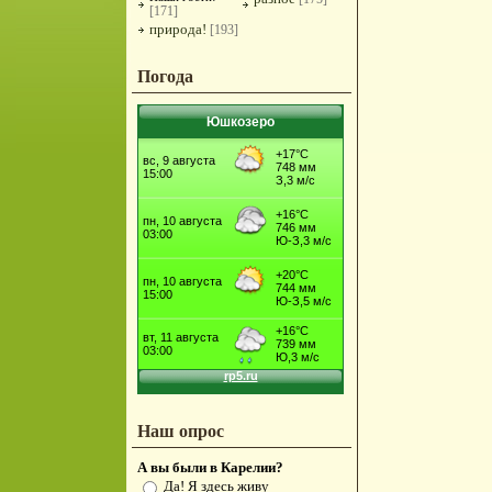
[171]
природа!
[193]
Погода
Юшкозеро
Наш опрос
А вы были в Карелии?
Да! Я здесь живу