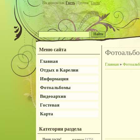
Вы вошли как
Гость
| Группа "
Гости
"
Меню сайта
Фотоальб
Главная
Главная
»
Фотоаль
Отдых в Карелии
Информация
Фотоальбомы
Видеоархив
Гостевая
Карта
Категории раздела
Наши гости!
разное
[175]