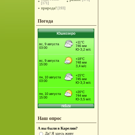
[171]
природа!
[193]
Погода
Юшкозеро
Наш опрос
А вы были в Карелии?
Да! Я здесь живу