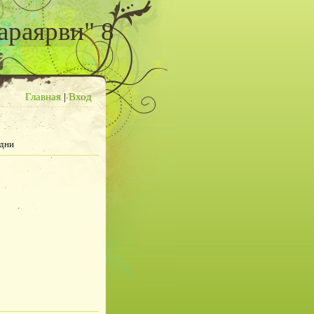
араярви" 8
Главная
|
Вход
 дни