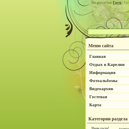
Вы вошли как
Гость
| Гру
Меню сайта
Главная
Отдых в Карелии
Информация
Фотоальбомы
Видеоархив
Гостевая
Карта
Категории раздела
Наши гости!
разно