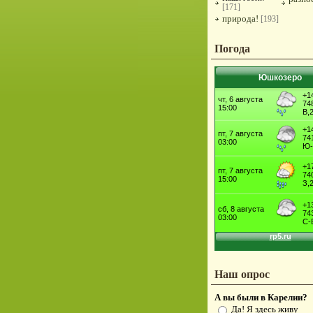
[171]
природа!
[193]
Погода
Юшкозеро
Наш опрос
А вы были в Карелии?
Да! Я здесь живу