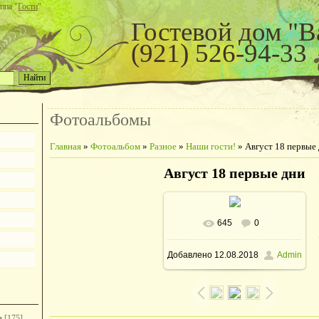
ппа "
Гости
"
Гостевой дом "В
(921) 526-94-33
Фотоальбомы
Главная
»
Фотоальбом
»
Разное
»
Наши гости!
» Август 18 первые
Август 18 первые дни
645
0
В реальном размере
Добавлено
12.08.2018
Admin
780x1040
/ 122.8Kb
е
[175]