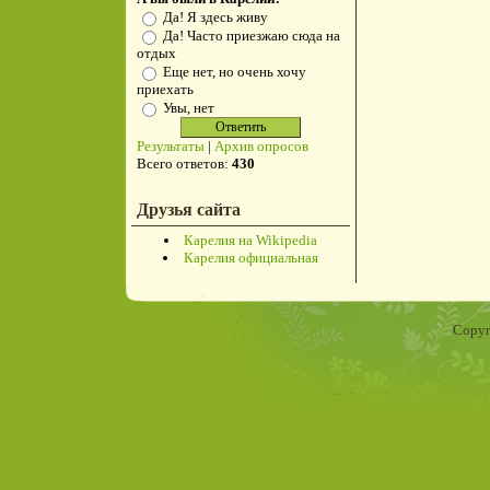
Да! Я здесь живу
Да! Часто приезжаю сюда на
отдых
Еще нет, но очень хочу
приехать
Увы, нет
Результаты
|
Архив опросов
Всего ответов:
430
Друзья сайта
Карелия на Wikipedia
Карелия официальная
Copyr