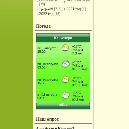
[39]
2021 год
[216]
[1]
Трофеи!!!
2022 год
[16]
Погода
Юшкозеро
Наш опрос
А вы были в Карелии?