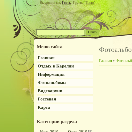
Вы вошли как
Гость
| Группа "
Гости
"
Меню сайта
Фотоальб
Главная
Главная
»
Фотоаль
Отдых в Карелии
Информация
Фотоальбомы
Видеоархив
Гостевая
Карта
Категории раздела
Июль 2010
Осень 2010
[8]