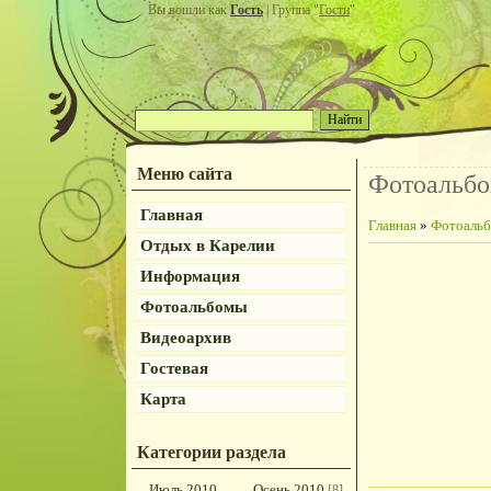
Вы вошли как
Гость
| Группа "
Гости
"
Меню сайта
Фотоальб
Главная
Главная
»
Фотоаль
Отдых в Карелии
Информация
Фотоальбомы
Видеоархив
Гостевая
Карта
Категории раздела
Июль 2010
Осень 2010
[8]