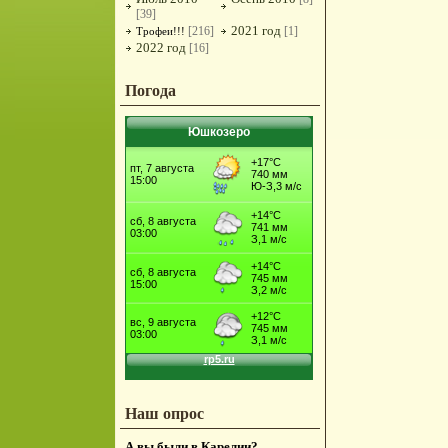
[39]
2021 год
[216]
[1]
Трофеи!!!
2022 год
[16]
Погода
Юшкозеро
Наш опрос
А вы были в Карелии?