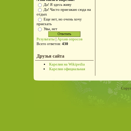
Да! Я здесь живу
Да! Часто приезжаю сюда на
отдых
Еще нет, но очень хочу
приехать
Увы, нет
Результаты
|
Архив опросов
Всего ответов:
430
Друзья сайта
Карелия на Wikipedia
Карелия официальная
Copyr