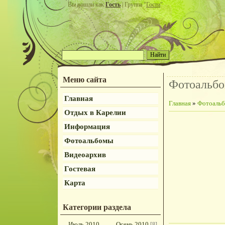
Вы вошли как
Гость
| Группа "
Гости
"
Меню сайта
Фотоальб
Главная
Главная
»
Фотоаль
Отдых в Карелии
Информация
Фотоальбомы
Видеоархив
Гостевая
Карта
Категории раздела
Июль 2010
Осень 2010
[8]