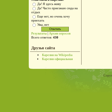
Да! Я здесь живу
Да! Часто приезжаю сюда на
отдых
Еще нет, но очень хочу
приехать
Увы, нет
Результаты
|
Архив опросов
Всего ответов:
430
Друзья сайта
Карелия на Wikipedia
Карелия официальная
Copyr