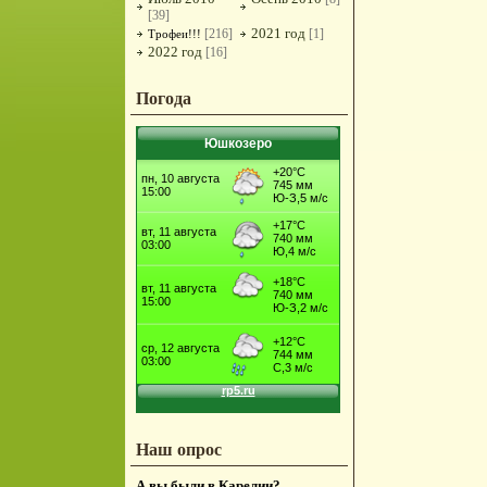
[39]
2021 год
[216]
[1]
Трофеи!!!
2022 год
[16]
Погода
Юшкозеро
Наш опрос
А вы были в Карелии?