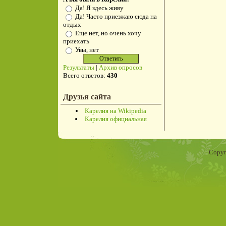
Да! Я здесь живу
Да! Часто приезжаю сюда на
отдых
Еще нет, но очень хочу
приехать
Увы, нет
Результаты
|
Архив опросов
Всего ответов:
430
Друзья сайта
Карелия на Wikipedia
Карелия официальная
Copyr