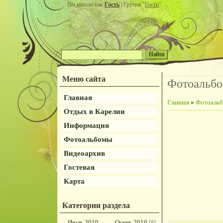
Вы вошли как
Гость
| Группа "
Гости
"
Меню сайта
Фотоальб
Главная
Главная
»
Фотоаль
Отдых в Карелии
Информация
Фотоальбомы
Видеоархив
Гостевая
Карта
Категории раздела
Июль 2010
Осень 2010
[8]