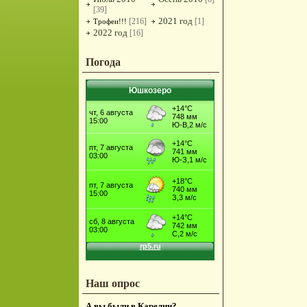
[39]
2021 год
[216]
[1]
Трофеи!!!
2022 год
[16]
Погода
Юшкозеро
Наш опрос
А вы были в Карелии?