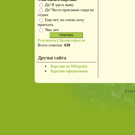
Да! Я здесь живу
Да! Часто приезжаю сюда на
отдых
Еще нет, но очень хочу
приехать
Увы, нет
Результаты
|
Архив опросов
Всего ответов:
430
Друзья сайта
Карелия на Wikipedia
Карелия официальная
Copyr