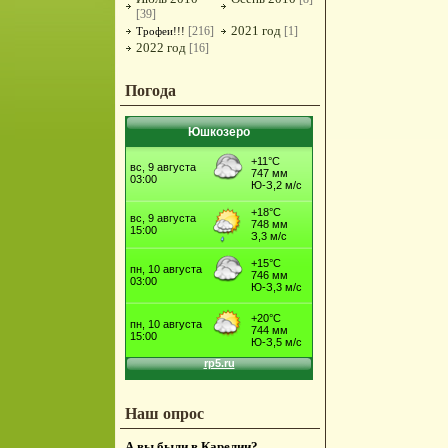
[39]
2021 год
[216]
[1]
Трофеи!!!
2022 год
[16]
Погода
Юшкозеро
Наш опрос
А вы были в Карелии?