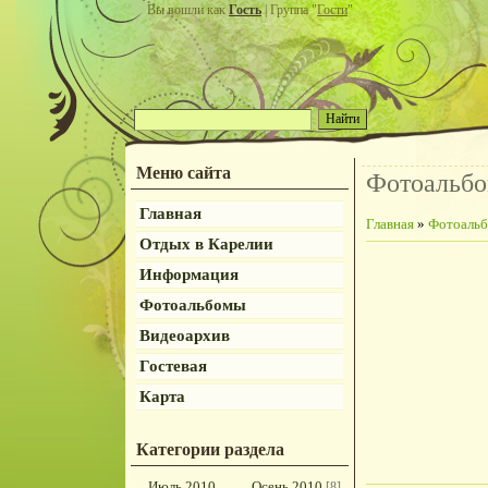
Вы вошли как
Гость
| Группа "
Гости
"
Меню сайта
Фотоальб
Главная
Главная
»
Фотоаль
Отдых в Карелии
Информация
Фотоальбомы
Видеоархив
Гостевая
Карта
Категории раздела
Июль 2010
Осень 2010
[8]