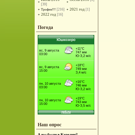
[39]
2021 год
[216]
[1]
Трофеи!!!
2022 год
[16]
Погода
Юшкозеро
Наш опрос
А вы были в Карелии?