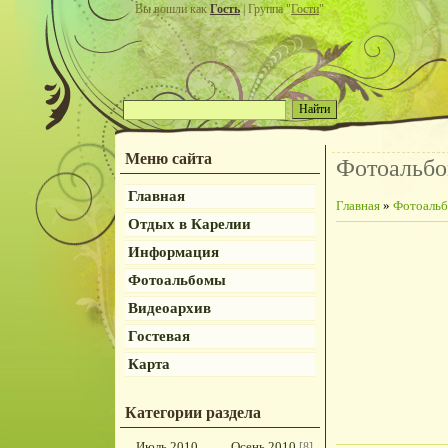
Вы вошли как
Гость
| Группа "
Гости
"
Меню сайта
Фотоальб
Главная
Главная
»
Фотоаль
Отдых в Карелии
Информация
Фотоальбомы
Видеоархив
Гостевая
Карта
Категории раздела
Июль 2010
Осень 2010
[8]