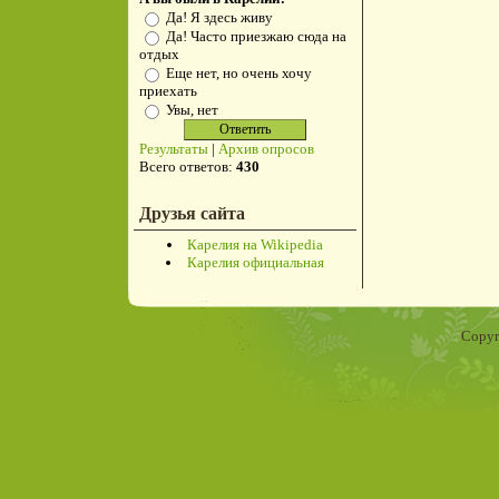
Да! Я здесь живу
Да! Часто приезжаю сюда на
отдых
Еще нет, но очень хочу
приехать
Увы, нет
Результаты
|
Архив опросов
Всего ответов:
430
Друзья сайта
Карелия на Wikipedia
Карелия официальная
Copyr