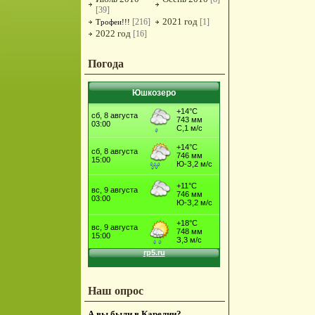
[39]
2021 год
[216]
[1]
Трофеи!!!
2022 год
[16]
Погода
Юшкозеро
Наш опрос
А вы были в Карелии?