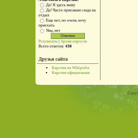
Да! Я здесь живу
Да! Часто приезжаю сюда на
отдых
Еще нет, но очень хочу
приехать
Увы, нет
Результаты
|
Архив опросов
Всего ответов:
430
Друзья сайта
Карелия на Wikipedia
Карелия официальная
Copyr