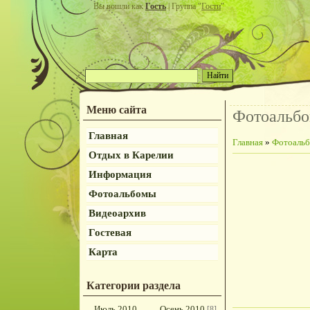
Вы вошли как
Гость
| Группа "
Гости
"
Меню сайта
Фотоальб
Главная
Главная
»
Фотоаль
Отдых в Карелии
Информация
Фотоальбомы
Видеоархив
Гостевая
Карта
Категории раздела
Июль 2010
Осень 2010
[8]