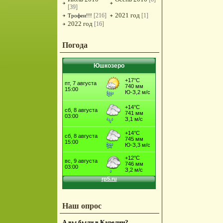
[39]
2021 год
[216]
[1]
Трофеи!!!
2022 год
[16]
Погода
Юшкозеро
Наш опрос
А вы были в Карелии?