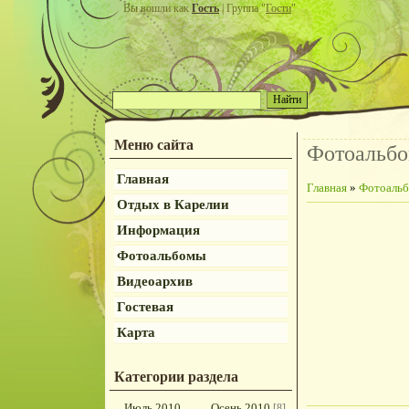
Вы вошли как
Гость
| Группа "
Гости
"
Меню сайта
Фотоальб
Главная
Главная
»
Фотоаль
Отдых в Карелии
Информация
Фотоальбомы
Видеоархив
Гостевая
Карта
Категории раздела
Июль 2010
Осень 2010
[8]