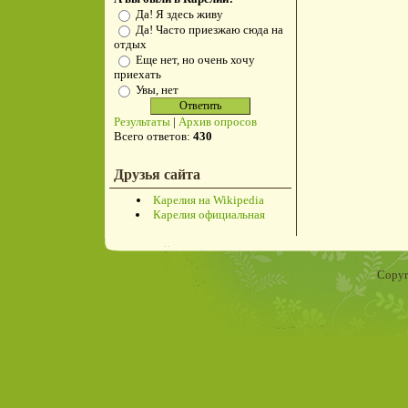
Да! Я здесь живу
Да! Часто приезжаю сюда на
отдых
Еще нет, но очень хочу
приехать
Увы, нет
Результаты
|
Архив опросов
Всего ответов:
430
Друзья сайта
Карелия на Wikipedia
Карелия официальная
Copyr