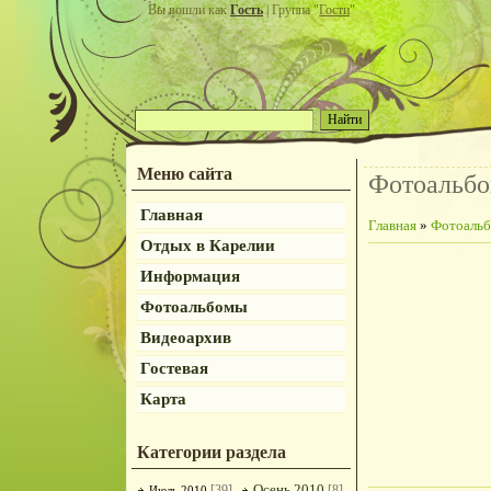
Вы вошли как
Гость
| Группа "
Гости
"
Меню сайта
Фотоальб
Главная
Главная
»
Фотоаль
Отдых в Карелии
Информация
Фотоальбомы
Видеоархив
Гостевая
Карта
Категории раздела
Осень 2010
[39]
[8]
Июль 2010