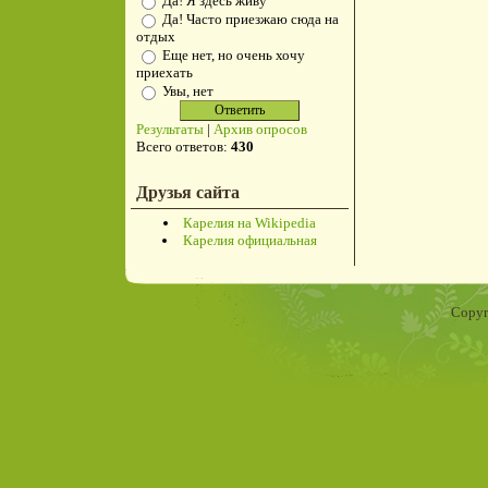
Да! Я здесь живу
Да! Часто приезжаю сюда на
отдых
Еще нет, но очень хочу
приехать
Увы, нет
Результаты
|
Архив опросов
Всего ответов:
430
Друзья сайта
Карелия на Wikipedia
Карелия официальная
Copyr