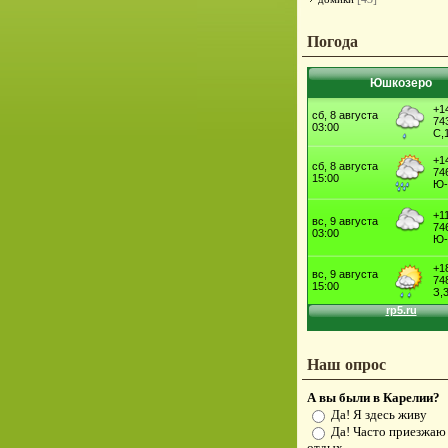
Погода
Юшкозеро
Наш опрос
А вы были в Карелии?
Да! Я здесь живу
Да! Часто приезжаю
отдых