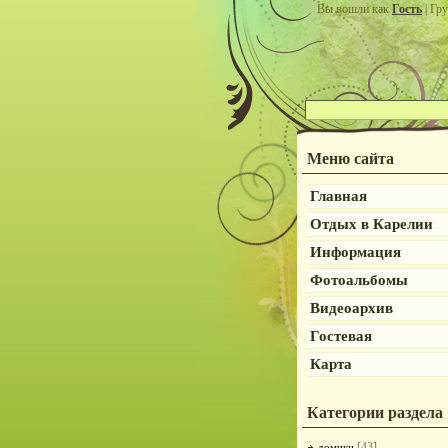
Вы вошли как
Гость
| Гру
Меню сайта
Главная
Отдых в Карелии
Информация
Фотоальбомы
Видеоархив
Гостевая
Карта
Категории раздела
[43]
домики