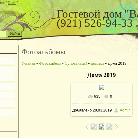
ппа "
Гости
"
Гостевой дом "В
(921) 526-94-33
Фотоальбомы
Главная
»
Фотоальбом
»
Супосальма!
»
домики
» Дома 2019
Дома 2019
635
0
В реальном размере
Добавлено
20.03.2019
Admin
1152x864
/ 65.7Kb