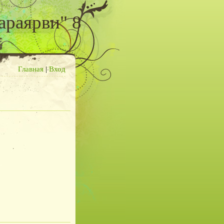
араярви" 8
Главная
|
Вход