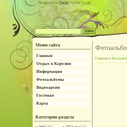
Вы вошли как
Гость
| Группа "
Гости
"
Меню сайта
Фотоальб
Главная
Главная
»
Фотоаль
Отдых в Карелии
Информация
Фотоальбомы
Видеоархив
Гостевая
Карта
Категории раздела
2021 год
[26]
[12]
2010