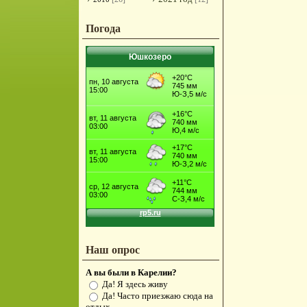
Погода
Юшкозеро
Наш опрос
А вы были в Карелии?
Да! Я здесь живу
Да! Часто приезжаю сюда на
отдых