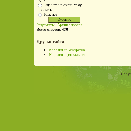
Еще нет, но очень хочу
приехать
Увы, нет
Результаты
|
Архив опросов
Всего ответов:
430
Друзья сайта
Карелия на Wikipedia
Карелия официальная
Copyr