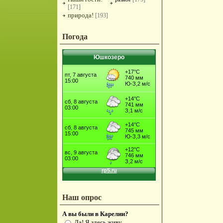
[171]
природа!
[193]
Погода
Юшкозеро
Наш опрос
А вы были в Карелии?
Да! Я здесь живу