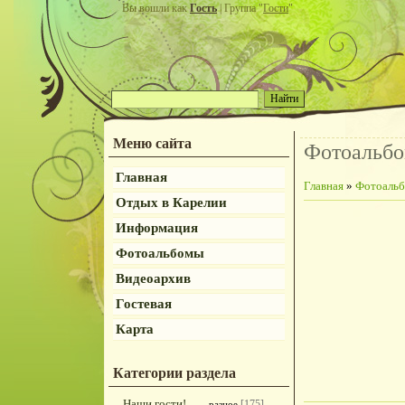
Вы вошли как
Гость
| Группа "
Гости
"
Меню сайта
Фотоальб
Главная
Главная
»
Фотоаль
Отдых в Карелии
Информация
Фотоальбомы
Видеоархив
Гостевая
Карта
Категории раздела
Наши гости!
[175]
разное