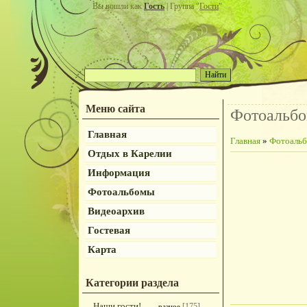
Вы вошли как
Гость
| Группа "
Гости
"
Меню сайта
Фотоальб
Главная
Главная
»
Фотоаль
Отдых в Карелии
Информация
Фотоальбомы
Видеоархив
Гостевая
Карта
Категории раздела
Наши гости!
[175]
разное