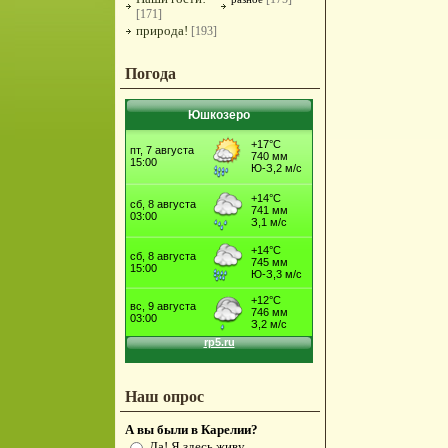
[171]
природа!
[193]
Погода
Юшкозеро
Наш опрос
А вы были в Карелии?
Да! Я здесь живу