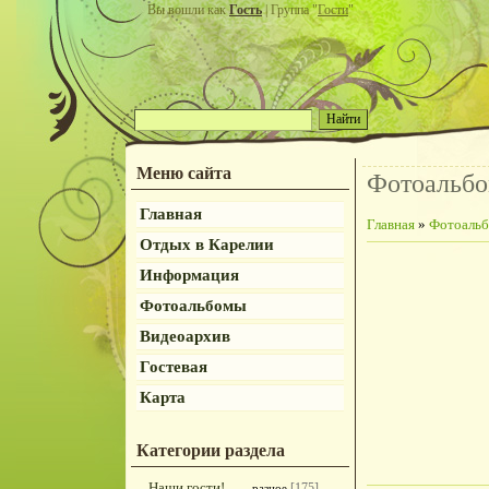
Вы вошли как
Гость
| Группа "
Гости
"
Меню сайта
Фотоальб
Главная
Главная
»
Фотоаль
Отдых в Карелии
Информация
Фотоальбомы
Видеоархив
Гостевая
Карта
Категории раздела
Наши гости!
[175]
разное