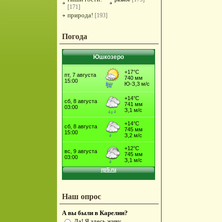
[171]
природа!
[193]
Погода
Юшкозеро
Наш опрос
А вы были в Карелии?
Да! Я здесь живу